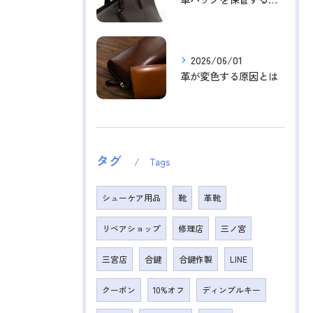
2026/06/01
革が変色する原因とは
タグ
Tags
シューケア用品
靴
革靴
リペアショップ
修理店
三ノ宮
三宮店
合鍵
合鍵作製
LINE
クーポン
10%オフ
ディンプルキー