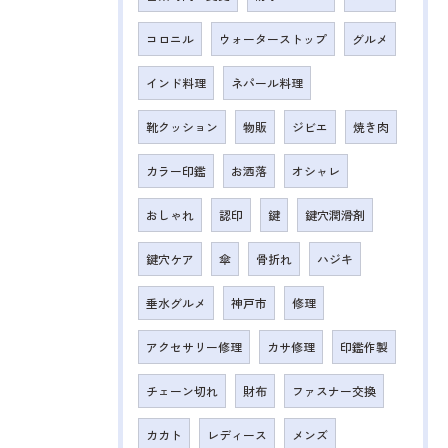
コロニル
ウォーターストップ
グルメ
インド料理
ネパール料理
靴クッション
物販
ジビエ
焼き肉
カラー印鑑
お洒落
オシャレ
おしゃれ
認印
鍵
鍵穴潤滑剤
鍵穴ケア
傘
骨折れ
ハジキ
垂水グルメ
神戸市
修理
アクセサリー修理
カサ修理
印鑑作製
チェーン切れ
財布
ファスナー交換
カカト
レディース
メンズ