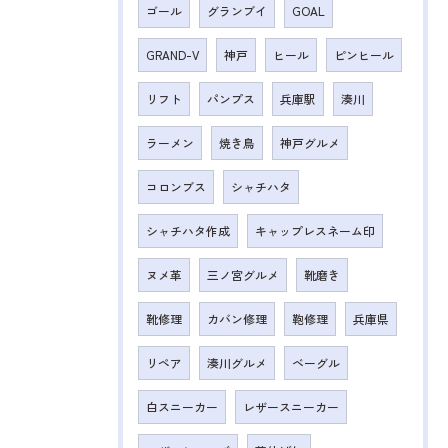
ゴール
グランブイ
GOAL
GRAND-V
神戸
ヒール
ピンヒール
リフト
パンプス
兵庫駅
湊川
ラーメン
焼き鳥
神戸グルメ
コロンブス
シャチハタ
シャチハタ作成
キャップレスネーム印
ヌメ革
三ノ宮グルメ
靴磨き
靴修理
カバン修理
鞄修理
兵庫県
リペア
湊川グルメ
ベーグル
白スニーカー
レザースニーカー