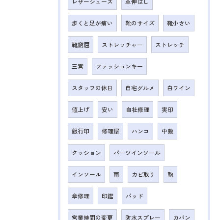
レザーシューズ
革伸ばし
歩くと足が痛い
靴のサイズ
靴小さい
靴窮屈
ストレッチャー
ストレッチ
三宮
ファッションキー
スタッフの休日
自宅グルメ
白ワイン
値上げ
安い
自社修理
実印
銀行印
修理屋
ハンコ
中敷
クッション
パーツインソール
インソール
雨
カビ取り
鞄
傘修理
印鑑
パッド
営業時間の変更
防水スプレー
カバン